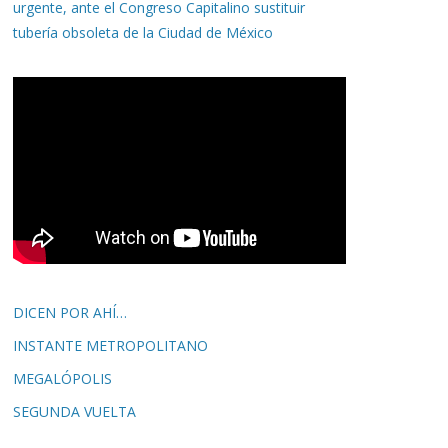
urgente, ante el Congreso Capitalino sustituir
tubería obsoleta de la Ciudad de México
DICEN POR AHÍ…
INSTANTE METROPOLITANO
MEGALÓPOLIS
SEGUNDA VUELTA