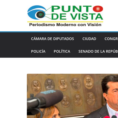
Saltar
al
contenido
CÁMARA DE DIPUTADOS
CIUDAD
CONGR
POLICÍA
POLÍTICA
SENADO DE LA REPÚB