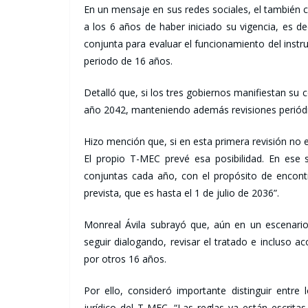
En un mensaje en sus redes sociales, el también 
a los 6 años de haber iniciado su vigencia, es de
conjunta para evaluar el funcionamiento del instr
periodo de 16 años.
Detalló que, si los tres gobiernos manifiestan su
año 2042, manteniendo además revisiones periódi
Hizo mención que, si en esta primera revisión no 
El propio T-MEC prevé esa posibilidad. En ese 
conjuntas cada año, con el propósito de encont
prevista, que es hasta el 1 de julio de 2036”.
Monreal Ávila subrayó que, aún en un escenario
seguir dialogando, revisar el tratado e incluso a
por otros 16 años.
Por ello, consideró importante distinguir entre
jurídico del T-MEC. “Las reglas ya están escrit