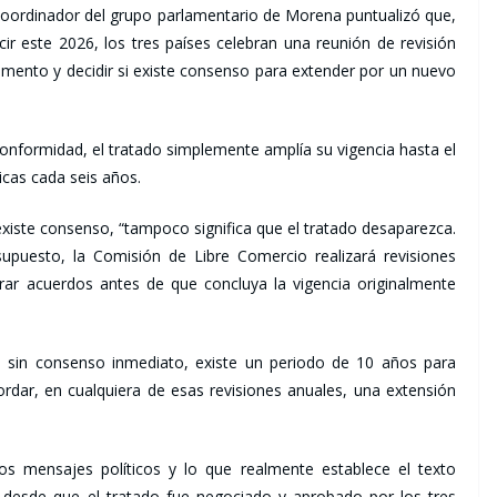
coordinador del grupo parlamentario de Morena puntualizó que,
cir este 2026, los tres países celebran una reunión de revisión
umento y decidir si existe consenso para extender por un nuevo
 conformidad, el tratado simplemente amplía su vigencia hasta el
cas cada seis años.
existe consenso, “tampoco significa que el tratado desaparezca.
supuesto, la Comisión de Libre Comercio realizará revisiones
rar acuerdos antes de que concluya la vigencia originalmente
 sin consenso inmediato, existe un periodo de 10 años para
cordar, en cualquiera de esas revisiones anuales, una extensión
 los mensajes políticos y lo que realmente establece el texto
as desde que el tratado fue negociado y aprobado por los tres