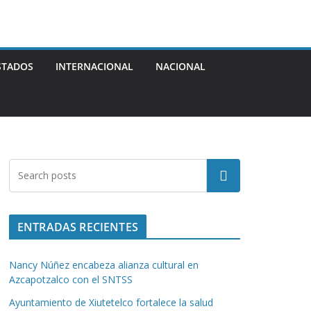
STADOS
INTERNACIONAL
NACIONAL
Buscar
ENTRADAS RECIENTES
Nancy Núñez encabeza alianza cultural en
Azcapotzalco con el SNTSS
Ayuntamiento de Xiutetelco fortalece la salud