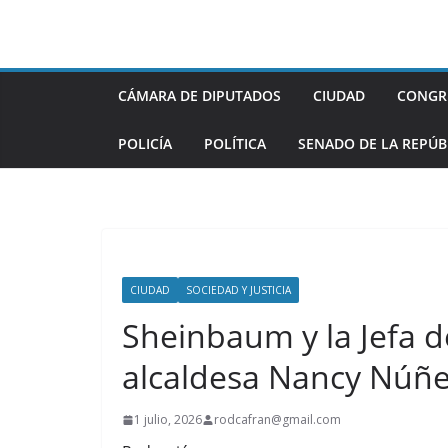
Saltar
al
contenido
CÁMARA DE DIPUTADOS
CIUDAD
CONGR
POLICÍA
POLÍTICA
SENADO DE LA REPÚB
CIUDAD
SOCIEDAD Y JUSTICIA
Sheinbaum y la Jefa de
alcaldesa Nancy Núñe
1 julio, 2026
rodcafran@gmail.com