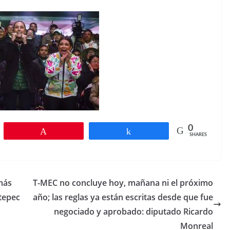
0
Pin
Share
SHARES
más
T-MEC no concluye hoy, mañana ni el próximo
tepec
año; las reglas ya están escritas desde que fue
negociado y aprobado: diputado Ricardo
Monreal