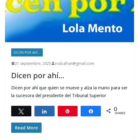
DICEN POR AHÍ...
21 septiembre, 2025
rodcafran@gmail.com
Dicen por ahí…
Dicen por ahí que quien se mueve y alza la mano para ser
la sucesora del presidente del Tribunal Superior
0
Tweet
Share
Pin
Share
SHARES
Read More