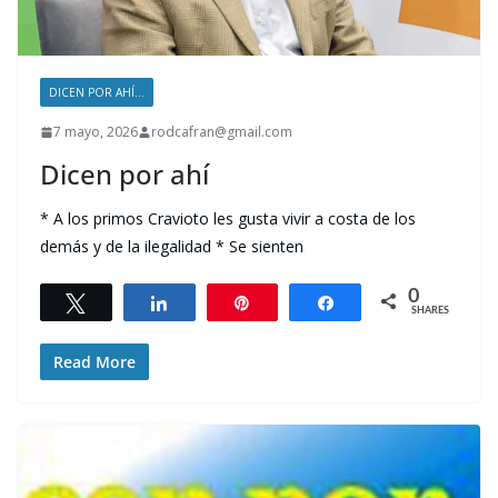
DICEN POR AHÍ...
7 mayo, 2026
rodcafran@gmail.com
Dicen por ahí
* A los primos Cravioto les gusta vivir a costa de los
demás y de la ilegalidad * Se sienten
0
Tweet
Share
Pin
Share
SHARES
Read More