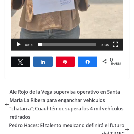
00:00
00:45
0
Tweet
Share
Pin
Share
SHARES
Ale Rojo de la Vega supervisa operativo en Santa
María La Ribera para enganchar vehículos
“chatarra”; Cuauhtémoc supera los 4 mil vehículos
retirados
Pedro Haces: El talento mexicano definirá el futuro
del T-MEC