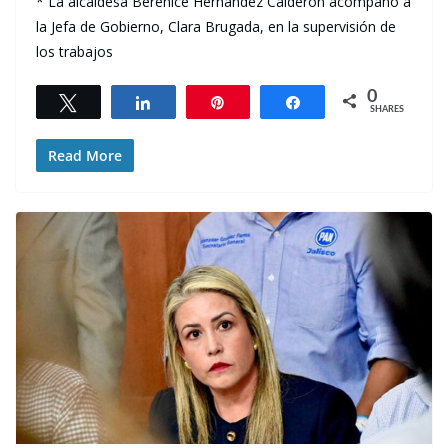
* La alcaldesa Berenice Hernández Calderón acompañó a
la Jefa de Gobierno, Clara Brugada, en la supervisión de
los trabajos
0
Tweet
Share
Pin
Share
SHARES
Read More