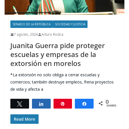
SENADO DE LA REPÚBLICA
SOCIEDAD Y JUSTICIA
7 agosto, 2026
Arturo Rodca
Juanita Guerra pide proteger
escuelas y empresas de la
extorsión en morelos
*La extorsión no solo obliga a cerrar escuelas y
comercios; también destruye empleos, frena proyectos
de vida y afecta a
0
Tweet
Share
Pin
Share
SHARES
Read More