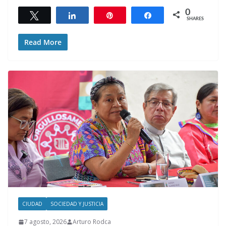
0
Tweet
Share
Pin
Share
SHARES
Read More
CIUDAD
SOCIEDAD Y JUSTICIA
7 agosto, 2026
Arturo Rodca