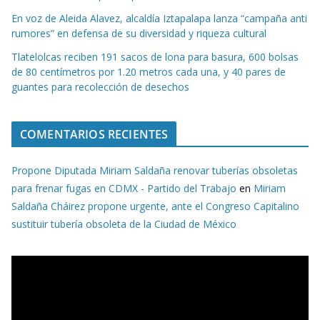
En voz de Aleida Alavez, alcaldía Iztapalapa lanza “campaña anti
rumores” en defensa de su diversidad y riqueza cultural
Tlatelolcas reciben 191 sacos de lona para basura, 600 bolsas
de 80 centímetros por 1.20 metros cada una, y 40 pares de
guantes para recolección de desechos
COMENTARIOS RECIENTES
Propone Diputada Miriam Saldaña renovar tuberías obsoletas
para frenar fugas en CDMX - Partido del Trabajo
en
Miriam
Saldaña Cháirez propone urgente, ante el Congreso Capitalino
sustituir tubería obsoleta de la Ciudad de México