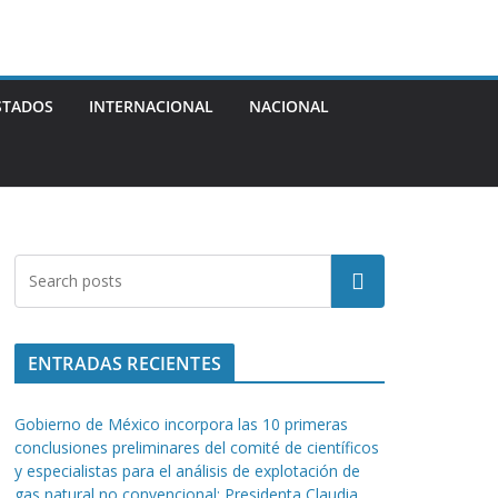
STADOS
INTERNACIONAL
NACIONAL
Buscar
ENTRADAS RECIENTES
Gobierno de México incorpora las 10 primeras
conclusiones preliminares del comité de científicos
y especialistas para el análisis de explotación de
gas natural no convencional: Presidenta Claudia