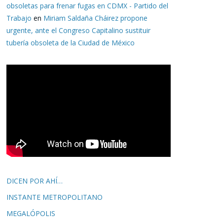
obsoletas para frenar fugas en CDMX - Partido del
Trabajo
en
Miriam Saldaña Cháirez propone
urgente, ante el Congreso Capitalino sustituir
tubería obsoleta de la Ciudad de México
DICEN POR AHÍ…
INSTANTE METROPOLITANO
MEGALÓPOLIS