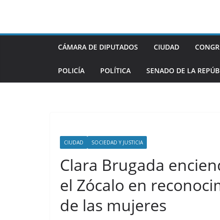
Saltar
al
contenido
CÁMARA DE DIPUTADOS
CIUDAD
CONGR
POLICÍA
POLÍTICA
SENADO DE LA REPÚB
CIUDAD
SOCIEDAD Y JUSTICIA
Clara Brugada encien
el Zócalo en reconocim
de las mujeres