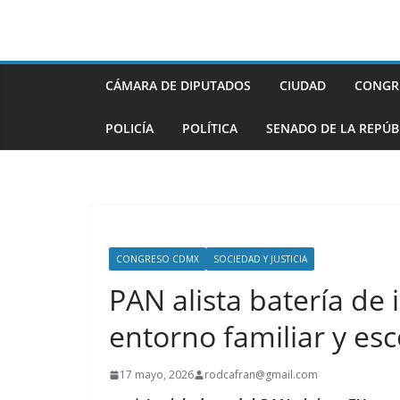
Saltar
al
contenido
CÁMARA DE DIPUTADOS
CIUDAD
CONGR
POLICÍA
POLÍTICA
SENADO DE LA REPÚB
CONGRESO CDMX
SOCIEDAD Y JUSTICIA
PAN alista batería de 
entorno familiar y es
17 mayo, 2026
rodcafran@gmail.com