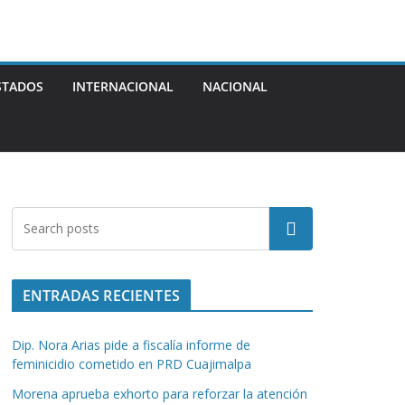
STADOS
INTERNACIONAL
NACIONAL
Buscar
ENTRADAS RECIENTES
Dip. Nora Arias pide a fiscalía informe de
feminicidio cometido en PRD Cuajimalpa
Morena aprueba exhorto para reforzar la atención