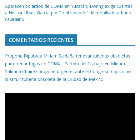
Aparecen bolardos de CDMX en Yucatán, Döring exige cuentas
a Héctor Ulises García por “contrabando” de mobiliario urbano
capitalino
COMENTARIOS RECIENTES
Propone Diputada Miriam Saldaña renovar tuberías obsoletas
para frenar fugas en CDMX - Partido del Trabajo
en
Miriam
Saldaña Cháirez propone urgente, ante el Congreso Capitalino
sustituir tubería obsoleta de la Ciudad de México