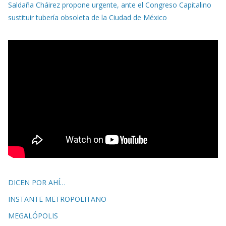
Saldaña Cháirez propone urgente, ante el Congreso Capitalino
sustituir tubería obsoleta de la Ciudad de México
DICEN POR AHÍ…
INSTANTE METROPOLITANO
MEGALÓPOLIS