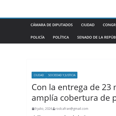
Saltar
al
contenido
CÁMARA DE DIPUTADOS
CIUDAD
CONGR
POLICÍA
POLÍTICA
SENADO DE LA REPÚB
CIUDAD
SOCIEDAD Y JUSTICIA
Con la entrega de 23 
amplía cobertura de 
9 julio, 2026
rodcafran@gmail.com