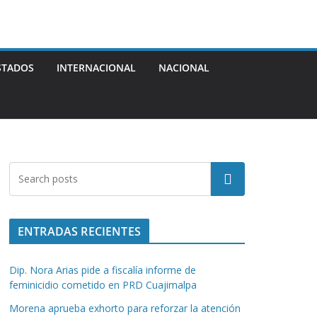
STADOS
INTERNACIONAL
NACIONAL
Buscar
ENTRADAS RECIENTES
Dip. Nora Arias pide a fiscalía informe de
feminicidio cometido en PRD Cuajimalpa
Morena aprueba exhorto para reforzar la atención