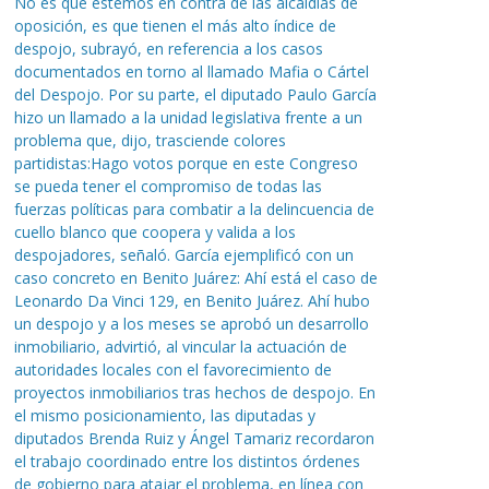
No es que estemos en contra de las alcaldías de
oposición, es que tienen el más alto índice de
despojo, subrayó, en referencia a los casos
documentados en torno al llamado Mafia o Cártel
del Despojo. Por su parte, el diputado Paulo García
hizo un llamado a la unidad legislativa frente a un
problema que, dijo, trasciende colores
partidistas:Hago votos porque en este Congreso
se pueda tener el compromiso de todas las
fuerzas políticas para combatir a la delincuencia de
cuello blanco que coopera y valida a los
despojadores, señaló. García ejemplificó con un
caso concreto en Benito Juárez: Ahí está el caso de
Leonardo Da Vinci 129, en Benito Juárez. Ahí hubo
un despojo y a los meses se aprobó un desarrollo
inmobiliario, advirtió, al vincular la actuación de
autoridades locales con el favorecimiento de
proyectos inmobiliarios tras hechos de despojo. En
el mismo posicionamiento, las diputadas y
diputados Brenda Ruiz y Ángel Tamariz recordaron
el trabajo coordinado entre los distintos órdenes
de gobierno para atajar el problema, en línea con