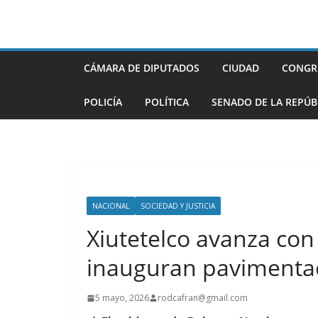
Saltar
al
contenido
CÁMARA DE DIPUTADOS
CIUDAD
CONGR
POLICÍA
POLÍTICA
SENADO DE LA REPÚB
NACIONAL
SOCIEDAD Y JUSTICIA
Xiutetelco avanza con
inauguran pavimenta
5 mayo, 2026
rodcafran@gmail.com