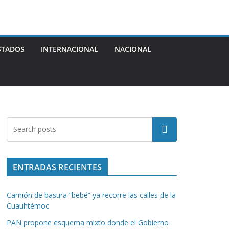
STADOS
INTERNACIONAL
NACIONAL
Buscar
ENTRADAS RECIENTES
Camión de basura “bebé” ya recorre las calles de la
Cuauhtémoc
PAN propone esquema mixto donde el Gobierno