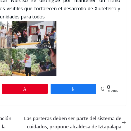
azar Narciso se distingue por mantener un ritmo
s visibles que fortalecen el desarrollo de Xiutetelco y
unidades para todos.
0
Pin
Share
SHARES
ación
Las parteras deben ser parte del sistema de
 la
cuidados, propone alcaldesa de Iztapalapa