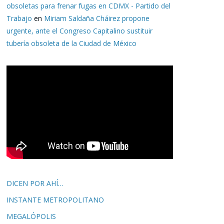
obsoletas para frenar fugas en CDMX - Partido del
Trabajo
en
Miriam Saldaña Cháirez propone
urgente, ante el Congreso Capitalino sustituir
tubería obsoleta de la Ciudad de México
DICEN POR AHÍ…
INSTANTE METROPOLITANO
MEGALÓPOLIS