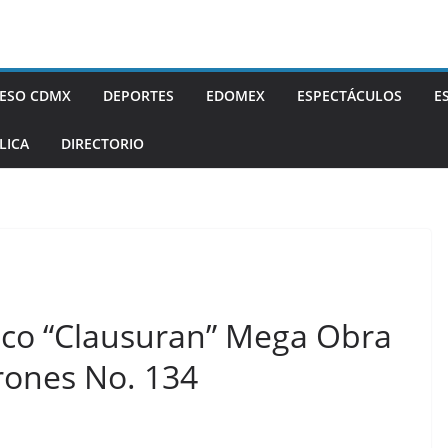
ESO CDMX
DEPORTES
EDOMEX
ESPECTÁCULOS
E
LICA
DIRECTORIO
lco “Clausuran” Mega Obra
rones No. 134