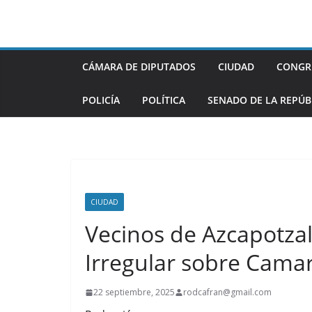
Saltar
al
contenido
CÁMARA DE DIPUTADOS
CIUDAD
CONGR
POLICÍA
POLÍTICA
SENADO DE LA REPÚB
CIUDAD
Vecinos de Azcapotza
Irregular sobre Cama
22 septiembre, 2025
rodcafran@gmail.com