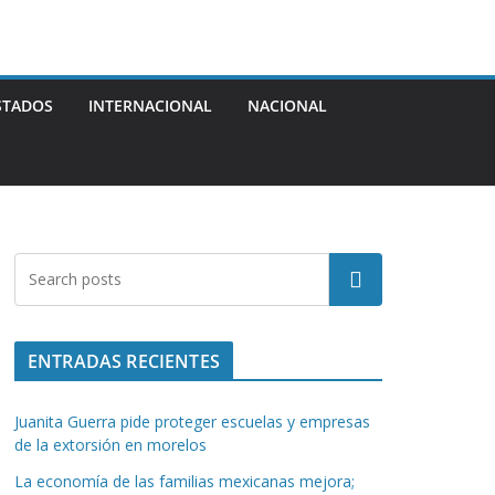
STADOS
INTERNACIONAL
NACIONAL
Buscar
ENTRADAS RECIENTES
Juanita Guerra pide proteger escuelas y empresas
de la extorsión en morelos
La economía de las familias mexicanas mejora;