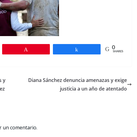
0
Pin
Share
SHARES
s y
Diana Sánchez denuncia amenazas y exige
vez
justicia a un año de atentado
r un comentario.