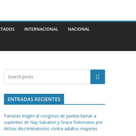
STADOS
INTERNACIONAL
NACIONAL
Buscar
ENTRADAS RECIENTES
Panistas exigen al congreso de puebla llamar a
suplentes de Nay Salvatori y Grace Palomares por
dichos discriminatorios contra adultos mayores