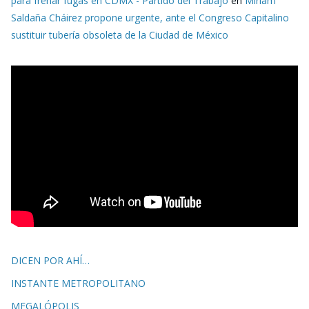
para frenar fugas en CDMX - Partido del Trabajo
en
Miriam
Saldaña Cháirez propone urgente, ante el Congreso Capitalino
sustituir tubería obsoleta de la Ciudad de México
DICEN POR AHÍ…
INSTANTE METROPOLITANO
MEGALÓPOLIS