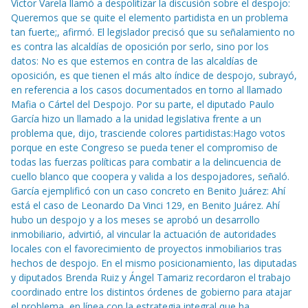
Víctor Varela llamó a despolitizar la discusión sobre el despojo:
Queremos que se quite el elemento partidista en un problema
tan fuerte;, afirmó. El legislador precisó que su señalamiento no
es contra las alcaldías de oposición por serlo, sino por los
datos: No es que estemos en contra de las alcaldías de
oposición, es que tienen el más alto índice de despojo, subrayó,
en referencia a los casos documentados en torno al llamado
Mafia o Cártel del Despojo. Por su parte, el diputado Paulo
García hizo un llamado a la unidad legislativa frente a un
problema que, dijo, trasciende colores partidistas:Hago votos
porque en este Congreso se pueda tener el compromiso de
todas las fuerzas políticas para combatir a la delincuencia de
cuello blanco que coopera y valida a los despojadores, señaló.
García ejemplificó con un caso concreto en Benito Juárez: Ahí
está el caso de Leonardo Da Vinci 129, en Benito Juárez. Ahí
hubo un despojo y a los meses se aprobó un desarrollo
inmobiliario, advirtió, al vincular la actuación de autoridades
locales con el favorecimiento de proyectos inmobiliarios tras
hechos de despojo. En el mismo posicionamiento, las diputadas
y diputados Brenda Ruiz y Ángel Tamariz recordaron el trabajo
coordinado entre los distintos órdenes de gobierno para atajar
el problema, en línea con la estrategia integral que ha