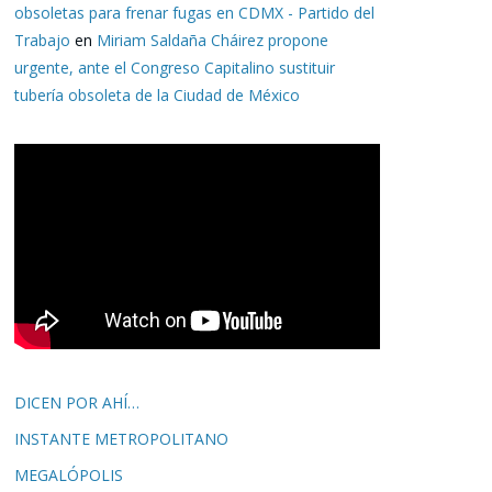
obsoletas para frenar fugas en CDMX - Partido del
Trabajo
en
Miriam Saldaña Cháirez propone
urgente, ante el Congreso Capitalino sustituir
tubería obsoleta de la Ciudad de México
DICEN POR AHÍ…
INSTANTE METROPOLITANO
MEGALÓPOLIS