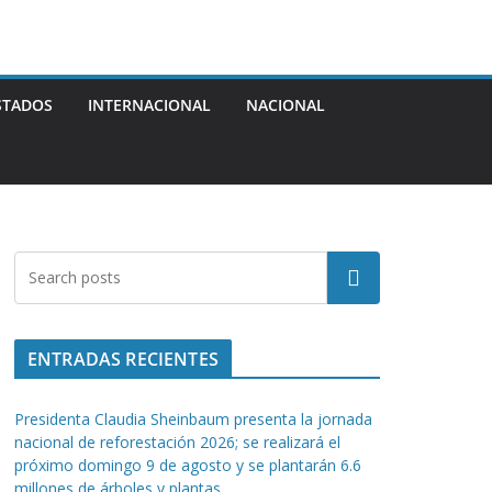
STADOS
INTERNACIONAL
NACIONAL
Buscar
ENTRADAS RECIENTES
Presidenta Claudia Sheinbaum presenta la jornada
nacional de reforestación 2026; se realizará el
próximo domingo 9 de agosto y se plantarán 6.6
millones de árboles y plantas