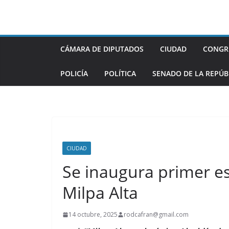
Saltar
al
contenido
CÁMARA DE DIPUTADOS
CIUDAD
CONGR
POLICÍA
POLÍTICA
SENADO DE LA REPÚB
CIUDAD
Se inaugura primer e
Milpa Alta
14 octubre, 2025
rodcafran@gmail.com