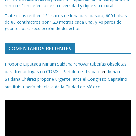
rumores” en defensa de su diversidad y riqueza cultural
Tlatelolcas reciben 191 sacos de lona para basura, 600 bolsas
de 80 centímetros por 1.20 metros cada una, y 40 pares de
guantes para recolección de desechos
COMENTARIOS RECIENTES
Propone Diputada Miriam Saldaña renovar tuberías obsoletas
para frenar fugas en CDMX - Partido del Trabajo
en
Miriam
Saldaña Cháirez propone urgente, ante el Congreso Capitalino
sustituir tubería obsoleta de la Ciudad de México