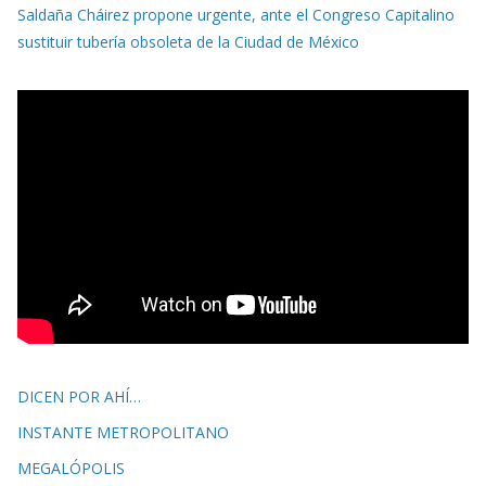
Saldaña Cháirez propone urgente, ante el Congreso Capitalino
sustituir tubería obsoleta de la Ciudad de México
DICEN POR AHÍ…
INSTANTE METROPOLITANO
MEGALÓPOLIS