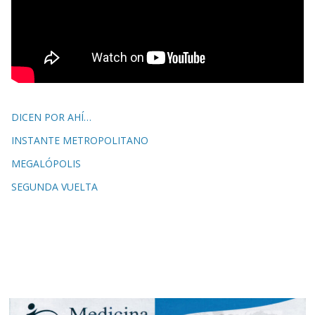
DICEN POR AHÍ…
INSTANTE METROPOLITANO
MEGALÓPOLIS
SEGUNDA VUELTA