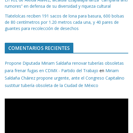
rumores” en defensa de su diversidad y riqueza cultural
Tlatelolcas reciben 191 sacos de lona para basura, 600 bolsas
de 80 centímetros por 1.20 metros cada una, y 40 pares de
guantes para recolección de desechos
COMENTARIOS RECIENTES
Propone Diputada Miriam Saldaña renovar tuberías obsoletas
para frenar fugas en CDMX - Partido del Trabajo
en
Miriam
Saldaña Cháirez propone urgente, ante el Congreso Capitalino
sustituir tubería obsoleta de la Ciudad de México