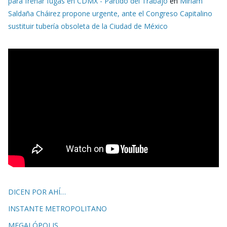
para frenar fugas en CDMX - Partido del Trabajo
en
Miriam
Saldaña Cháirez propone urgente, ante el Congreso Capitalino
sustituir tubería obsoleta de la Ciudad de México
DICEN POR AHÍ…
INSTANTE METROPOLITANO
MEGALÓPOLIS