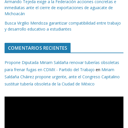
Armando Tejeda exige a la Federación acciones concretas e
inmediatas ante el cierre de exportaciones de aguacate de
Michoacán
Busca Virgilio Mendoza garantizar compatibilidad entre trabajo
y desarrollo educativo a estudiantes
COMENTARIOS RECIENTES
Propone Diputada Miriam Saldaña renovar tuberías obsoletas
para frenar fugas en CDMX - Partido del Trabajo
en
Miriam
Saldaña Cháirez propone urgente, ante el Congreso Capitalino
sustituir tubería obsoleta de la Ciudad de México