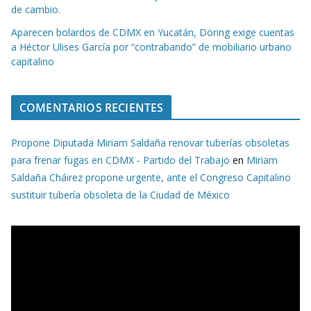
de cambio.
Aparecen bolardos de CDMX en Yucatán, Döring exige cuentas
a Héctor Ulises García por “contrabando” de mobiliario urbano
capitalino
COMENTARIOS RECIENTES
Propone Diputada Miriam Saldaña renovar tuberías obsoletas
para frenar fugas en CDMX - Partido del Trabajo
en
Miriam
Saldaña Cháirez propone urgente, ante el Congreso Capitalino
sustituir tubería obsoleta de la Ciudad de México