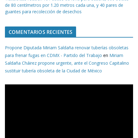
de 80 centímetros por 1.20 metros cada una, y 40 pares de
guantes para recolección de desechos
COMENTARIOS RECIENTES
Propone Diputada Miriam Saldaña renovar tuberías obsoletas
para frenar fugas en CDMX - Partido del Trabajo
en
Miriam
Saldaña Cháirez propone urgente, ante el Congreso Capitalino
sustituir tubería obsoleta de la Ciudad de México