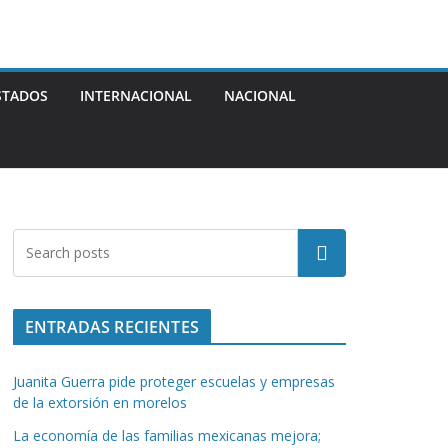
STADOS
INTERNACIONAL
NACIONAL
Buscar
ENTRADAS RECIENTES
Juanita Guerra pide proteger escuelas y empresas
de la extorsión en morelos
La economía de las familias mexicanas mejora;