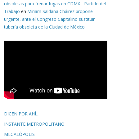
obsoletas para frenar fugas en CDMX - Partido del
Trabajo
en
Miriam Saldaña Cháirez propone
urgente, ante el Congreso Capitalino sustituir
tubería obsoleta de la Ciudad de México
DICEN POR AHÍ…
INSTANTE METROPOLITANO
MEGALÓPOLIS