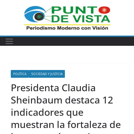
Saltar
al
contenido
POLÍTICA
SOCIEDAD Y JUSTICIA
Presidenta Claudia
Sheinbaum destaca 12
indicadores que
muestran la fortaleza de