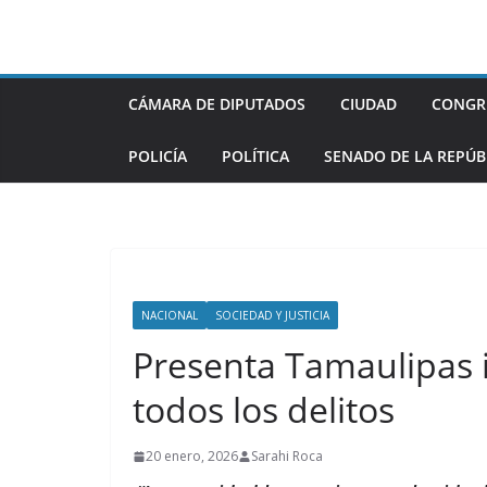
Saltar
al
contenido
CÁMARA DE DIPUTADOS
CIUDAD
CONGR
POLICÍA
POLÍTICA
SENADO DE LA REPÚB
NACIONAL
SOCIEDAD Y JUSTICIA
Presenta Tamaulipas 
todos los delitos
20 enero, 2026
Sarahi Roca