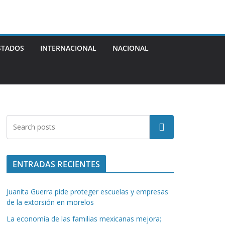
STADOS
INTERNACIONAL
NACIONAL
Buscar
ENTRADAS RECIENTES
Juanita Guerra pide proteger escuelas y empresas
de la extorsión en morelos
La economía de las familias mexicanas mejora;