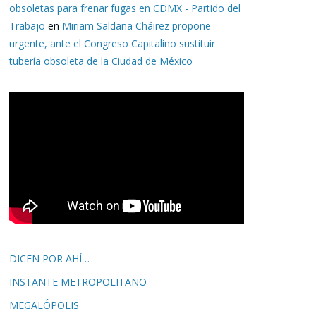
obsoletas para frenar fugas en CDMX - Partido del
Trabajo
en
Miriam Saldaña Cháirez propone
urgente, ante el Congreso Capitalino sustituir
tubería obsoleta de la Ciudad de México
DICEN POR AHÍ…
INSTANTE METROPOLITANO
MEGALÓPOLIS