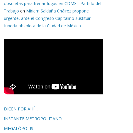
obsoletas para frenar fugas en CDMX - Partido del
Trabajo
en
Miriam Saldaña Cháirez propone
urgente, ante el Congreso Capitalino sustituir
tubería obsoleta de la Ciudad de México
DICEN POR AHÍ…
INSTANTE METROPOLITANO
MEGALÓPOLIS