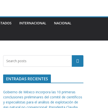
STADOS
INTERNACIONAL
NACIONAL
Buscar
ENTRADAS RECIENTES
Gobierno de México incorpora las 10 primeras
conclusiones preliminares del comité de científicos
y especialistas para el análisis de explotación de
gas natural no convencional: Presidenta Claudia