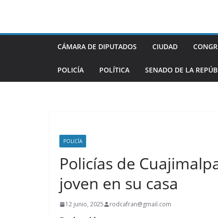
Saltar
al
contenido
CÁMARA DE DIPUTADOS
CIUDAD
CONGR
POLICÍA
POLÍTICA
SENADO DE LA REPÚB
POLICÍA
Policías de Cuajimalp
joven en su casa
12 junio, 2025
rodcafran@gmail.com