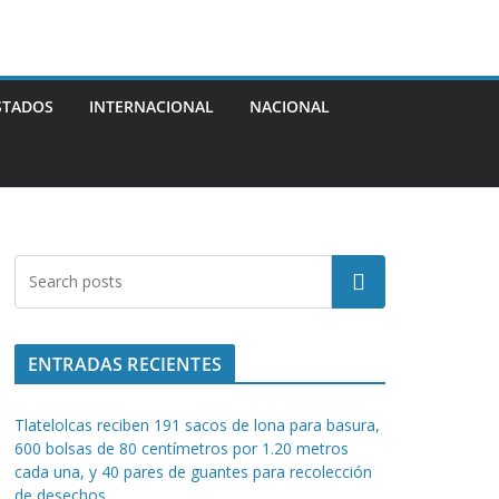
STADOS
INTERNACIONAL
NACIONAL
Buscar
ENTRADAS RECIENTES
Tlatelolcas reciben 191 sacos de lona para basura,
600 bolsas de 80 centímetros por 1.20 metros
cada una, y 40 pares de guantes para recolección
de desechos