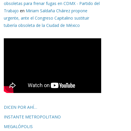
obsoletas para frenar fugas en CDMX - Partido del
Trabajo
en
Miriam Saldaña Cháirez propone
urgente, ante el Congreso Capitalino sustituir
tubería obsoleta de la Ciudad de México
DICEN POR AHÍ…
INSTANTE METROPOLITANO
MEGALÓPOLIS