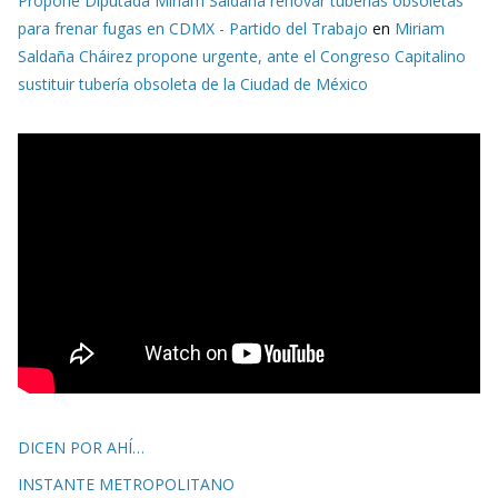
Propone Diputada Miriam Saldaña renovar tuberías obsoletas
para frenar fugas en CDMX - Partido del Trabajo
en
Miriam
Saldaña Cháirez propone urgente, ante el Congreso Capitalino
sustituir tubería obsoleta de la Ciudad de México
DICEN POR AHÍ…
INSTANTE METROPOLITANO