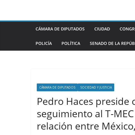
Saltar
al
contenido
CÁMARA DE DIPUTADOS
CIUDAD
CONGR
POLICÍA
POLÍTICA
SENADO DE LA REPÚB
CÁMARA DE DIPUTADOS
SOCIEDAD Y JUSTICIA
Pedro Haces preside 
seguimiento al T-MEC
relación entre México