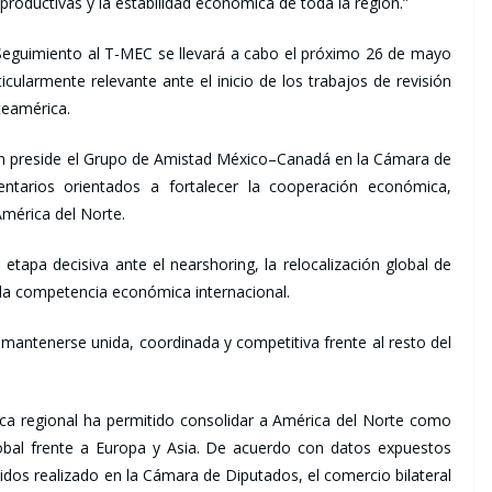
 productivas y la estabilidad económica de toda la región.”
 Seguimiento al T-MEC se llevará a cabo el próximo 26 de mayo
larmente relevante ante el inicio de los trabajos de revisión
teamérica.
n preside el Grupo de Amistad México–Canadá en la Cámara de
entarios orientados a fortalecer la cooperación económica,
América del Norte.
tapa decisiva ante el nearshoring, la relocalización global de
y la competencia económica internacional.
antenerse unida, coordinada y competitiva frente al resto del
ica regional ha permitido consolidar a América del Norte como
lobal frente a Europa y Asia. De acuerdo con datos expuestos
dos realizado en la Cámara de Diputados, el comercio bilateral