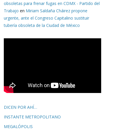
obsoletas para frenar fugas en CDMX - Partido del
Trabajo
en
Miriam Saldaña Cháirez propone
urgente, ante el Congreso Capitalino sustituir
tubería obsoleta de la Ciudad de México
DICEN POR AHÍ…
INSTANTE METROPOLITANO
MEGALÓPOLIS