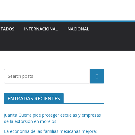
STADOS
INTERNACIONAL
NACIONAL
Buscar
ENTRADAS RECIENTES
Juanita Guerra pide proteger escuelas y empresas
de la extorsión en morelos
La economía de las familias mexicanas mejora;