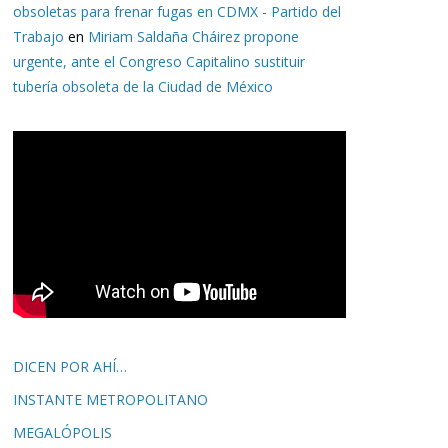
obsoletas para frenar fugas en CDMX - Partido del
Trabajo
en
Miriam Saldaña Cháirez propone
urgente, ante el Congreso Capitalino sustituir
tubería obsoleta de la Ciudad de México
DICEN POR AHÍ…
INSTANTE METROPOLITANO
MEGALÓPOLIS