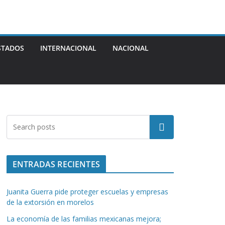
STADOS
INTERNACIONAL
NACIONAL
Buscar
ENTRADAS RECIENTES
Juanita Guerra pide proteger escuelas y empresas
de la extorsión en morelos
La economía de las familias mexicanas mejora;