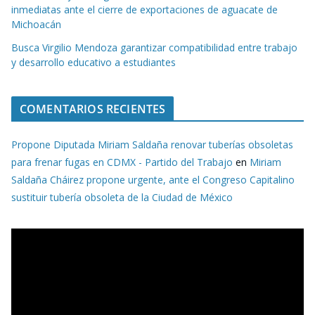
inmediatas ante el cierre de exportaciones de aguacate de
Michoacán
Busca Virgilio Mendoza garantizar compatibilidad entre trabajo
y desarrollo educativo a estudiantes
COMENTARIOS RECIENTES
Propone Diputada Miriam Saldaña renovar tuberías obsoletas
para frenar fugas en CDMX - Partido del Trabajo
en
Miriam
Saldaña Cháirez propone urgente, ante el Congreso Capitalino
sustituir tubería obsoleta de la Ciudad de México