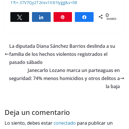
1?t=-37V7Qy2T2nsv1X3i1lygg&s=08
0
Tweet
Share
Pin
Share
SHARES
La diputada Diana Sánchez Barrios deslinda a su
familia de los hechos violentos registrados el
pasado sábado
Janecarlo Lozano marca un parteaguas en
seguridad: 74% menos homicidios y otros delitos a
la baja
Deja un comentario
Lo siento, debes estar
conectado
para publicar un