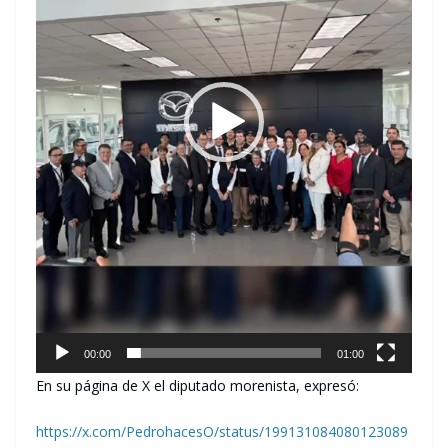
00:00
01:00
En su página de X el diputado morenista, expresó:
https://x.com/PedrohacesO/status/199131084080123089