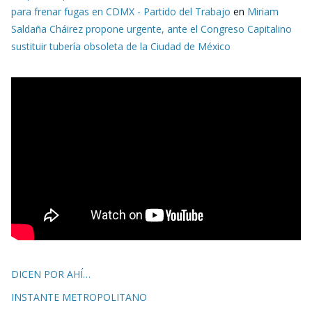
para frenar fugas en CDMX - Partido del Trabajo
en
Miriam
Saldaña Cháirez propone urgente, ante el Congreso Capitalino
sustituir tubería obsoleta de la Ciudad de México
DICEN POR AHÍ…
INSTANTE METROPOLITANO