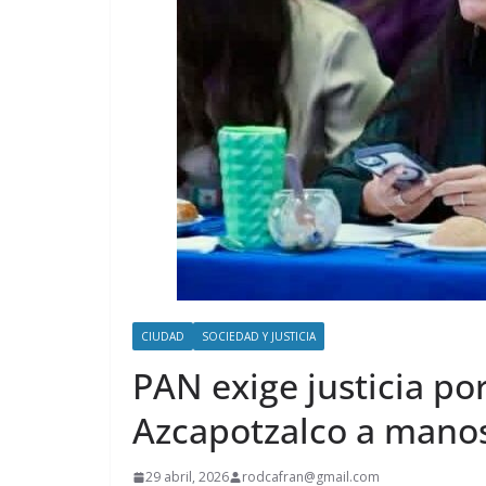
CIUDAD
SOCIEDAD Y JUSTICIA
PAN exige justicia por
Azcapotzalco a manos
29 abril, 2026
rodcafran@gmail.com