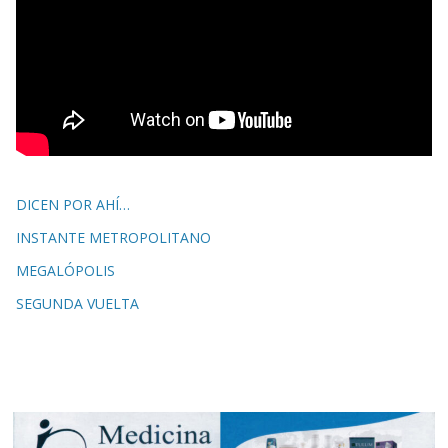
DICEN POR AHÍ…
INSTANTE METROPOLITANO
MEGALÓPOLIS
SEGUNDA VUELTA