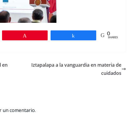
0
Pin
Share
SHARES
l en
Iztapalapa a la vanguardia en materia de
cuidados
r un comentario.