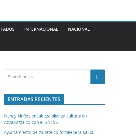
STADOS
INTERNACIONAL
NACIONAL
Buscar
ENTRADAS RECIENTES
Nancy Núñez encabeza alianza cultural en
Azcapotzalco con el SNTSS
Ayuntamiento de Xiutetelco fortalece la salud