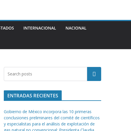
STADOS
INTERNACIONAL
NACIONAL
Buscar
ENTRADAS RECIENTES
Gobierno de México incorpora las 10 primeras
conclusiones preliminares del comité de científicos
y especialistas para el análisis de explotación de
gas natural no convencional: Presidenta Claudia