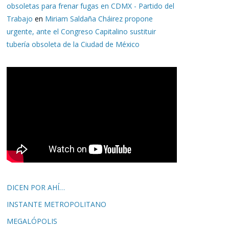
obsoletas para frenar fugas en CDMX - Partido del
Trabajo
en
Miriam Saldaña Cháirez propone
urgente, ante el Congreso Capitalino sustituir
tubería obsoleta de la Ciudad de México
DICEN POR AHÍ…
INSTANTE METROPOLITANO
MEGALÓPOLIS