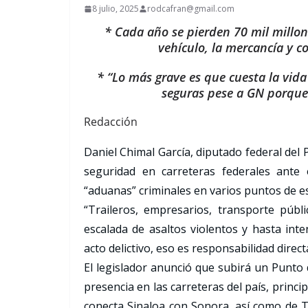
8 julio, 2025
rodcafran@gmail.com
* Cada año se pierden 70 mil millone
vehículo, la mercancía y c
* “Lo más grave es que cuesta la vid
seguras pese a GN porque 
Redacción
Daniel Chimal García, diputado federal del 
seguridad en carreteras federales ante 
“aduanas” criminales en varios puntos de e
“Traileros, empresarios, transporte públ
escalada de asaltos violentos y hasta int
acto delictivo, eso es responsabilidad direc
El legislador anunció que subirá un Punto
presencia en las carreteras del país, princ
conecta Sinaloa con Sonora, así como de 