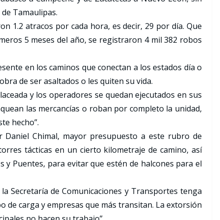
s de Tamaulipas.
n 1.2 atracos por cada hora, es decir, 29 por día. Que
meros 5 meses del año, se registraron 4 mil 382 robos
esente en los caminos que conectan a los estados día o
bra de ser asaltados o les quiten su vida.
balaceada y los operadores se quedan ejecutados en sus
aquean las mercancías o roban por completo la unidad,
ste hecho”.
or Daniel Chimal, mayor presupuesto a este rubro de
torres tácticas en un cierto kilometraje de camino, así
 y Puentes, para evitar que estén de halcones para el
 la Secretaría de Comunicaciones y Transportes tenga
ipo de carga y empresas que más transitan. La extorsión
icipales no hacen su trabajo”.