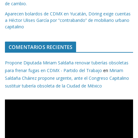
de cambio.
Aparecen bolardos de CDMX en Yucatán, Döring exige cuentas
a Héctor Ulises García por “contrabando” de mobiliario urbano
capitalino
COMENTARIOS RECIENTES
Propone Diputada Miriam Saldaña renovar tuberías obsoletas
para frenar fugas en CDMX - Partido del Trabajo
en
Miriam
Saldaña Cháirez propone urgente, ante el Congreso Capitalino
sustituir tubería obsoleta de la Ciudad de México