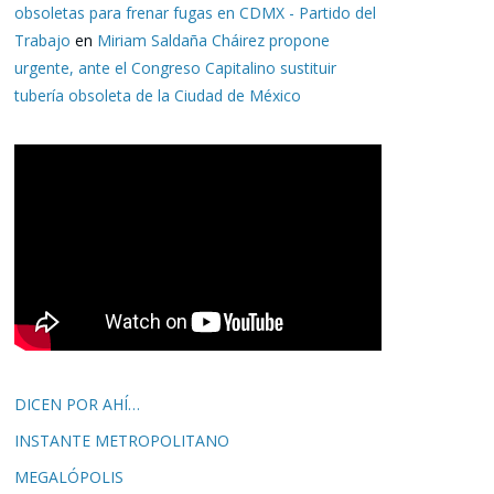
obsoletas para frenar fugas en CDMX - Partido del
Trabajo
en
Miriam Saldaña Cháirez propone
urgente, ante el Congreso Capitalino sustituir
tubería obsoleta de la Ciudad de México
DICEN POR AHÍ…
INSTANTE METROPOLITANO
MEGALÓPOLIS