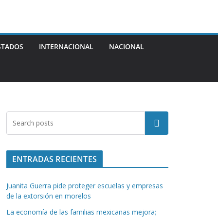
STADOS
INTERNACIONAL
NACIONAL
Buscar
ENTRADAS RECIENTES
Juanita Guerra pide proteger escuelas y empresas
de la extorsión en morelos
La economía de las familias mexicanas mejora;