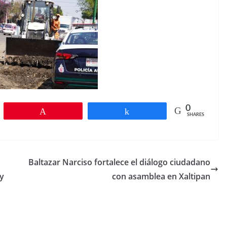
0
Pin
Share
SHARES
Baltazar Narciso fortalece el diálogo ciudadano
 y
con asamblea en Xaltipan