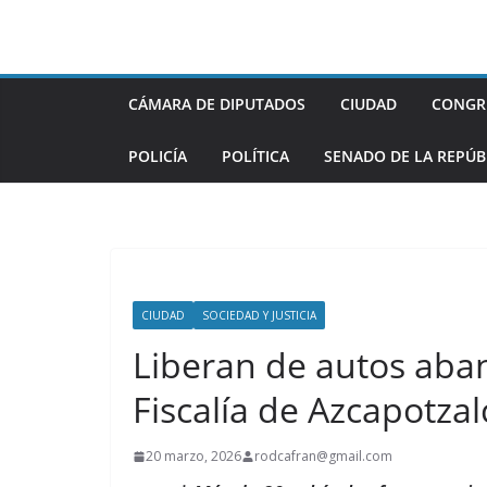
Saltar
al
contenido
CÁMARA DE DIPUTADOS
CIUDAD
CONGR
POLICÍA
POLÍTICA
SENADO DE LA REPÚB
CIUDAD
SOCIEDAD Y JUSTICIA
Liberan de autos aba
Fiscalía de Azcapotzal
20 marzo, 2026
rodcafran@gmail.com