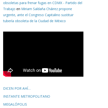
obsoletas para frenar fugas en CDMX - Partido del
Trabajo
en
Miriam Saldaña Cháirez propone
urgente, ante el Congreso Capitalino sustituir
tubería obsoleta de la Ciudad de México
DICEN POR AHÍ…
INSTANTE METROPOLITANO
MEGALÓPOLIS