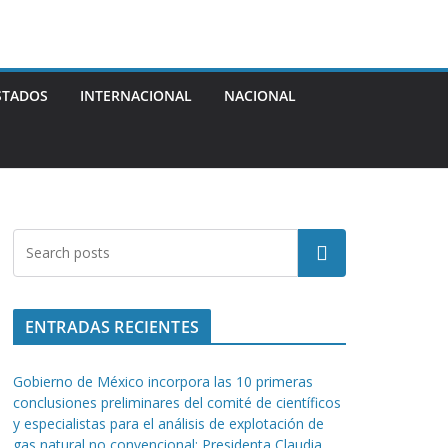
STADOS
INTERNACIONAL
NACIONAL
Buscar
ENTRADAS RECIENTES
Gobierno de México incorpora las 10 primeras
conclusiones preliminares del comité de científicos
y especialistas para el análisis de explotación de
gas natural no convencional: Presidenta Claudia