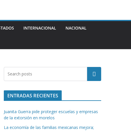
STADOS
INTERNACIONAL
NACIONAL
Buscar
ENTRADAS RECIENTES
Juanita Guerra pide proteger escuelas y empresas
de la extorsión en morelos
La economía de las familias mexicanas mejora;