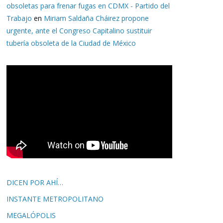
obsoletas para frenar fugas en CDMX - Partido del
Trabajo
en
Miriam Saldaña Cháirez propone
urgente, ante el Congreso Capitalino sustituir
tubería obsoleta de la Ciudad de México
DICEN POR AHÍ…
INSTANTE METROPOLITANO
MEGALÓPOLIS