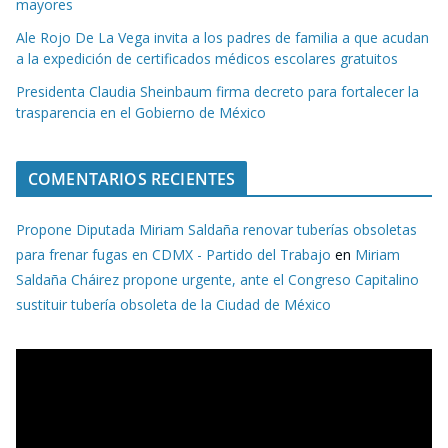
mayores
Ale Rojo De La Vega invita a los padres de familia a que acudan
a la expedición de certificados médicos escolares gratuitos
Presidenta Claudia Sheinbaum firma decreto para fortalecer la
trasparencia en el Gobierno de México
COMENTARIOS RECIENTES
Propone Diputada Miriam Saldaña renovar tuberías obsoletas
para frenar fugas en CDMX - Partido del Trabajo
en
Miriam
Saldaña Cháirez propone urgente, ante el Congreso Capitalino
sustituir tubería obsoleta de la Ciudad de México