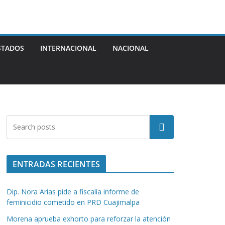
STADOS
INTERNACIONAL
NACIONAL
Buscar
ENTRADAS RECIENTES
Dip. Nora Arias pide a fiscalía informe de
feminicidio cometido en PRD Cuajimalpa
Morena aprueba exhorto para reforzar la atención