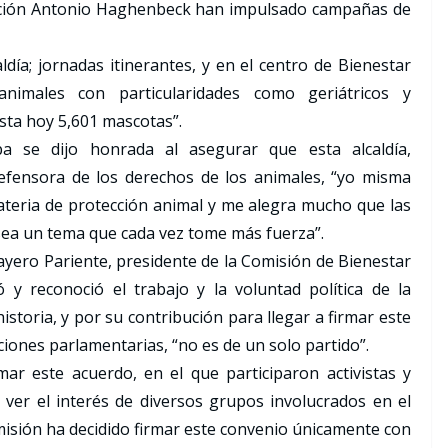
dación Antonio Haghenbeck han impulsado campañas de
ldía; jornadas itinerantes, y en el centro de Bienestar
nimales con particularidades como geriátricos y
asta hoy 5,601 mascotas”.
pa se dijo honrada al asegurar que esta alcaldía,
efensora de los derechos de los animales, “yo misma
teria de protección animal y me alegra mucho que las
sea un tema que cada vez tome más fuerza”.
yero Pariente, presidente de la Comisión de Bienestar
 y reconoció el trabajo y la voluntad política de la
istoria, y por su contribución para llegar a firmar este
ciones parlamentarias, “no es de un solo partido”.
mar este acuerdo, en el que participaron activistas y
al ver el interés de diversos grupos involucrados en el
omisión ha decidido firmar este convenio únicamente con