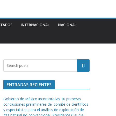
STADOS
INTERNACIONAL
NACIONAL
Buscar
ENTRADAS RECIENTES
Gobierno de México incorpora las 10 primeras
conclusiones preliminares del comité de científicos
y especialistas para el análisis de explotación de
gas natural no convencional: Presidenta Claudia