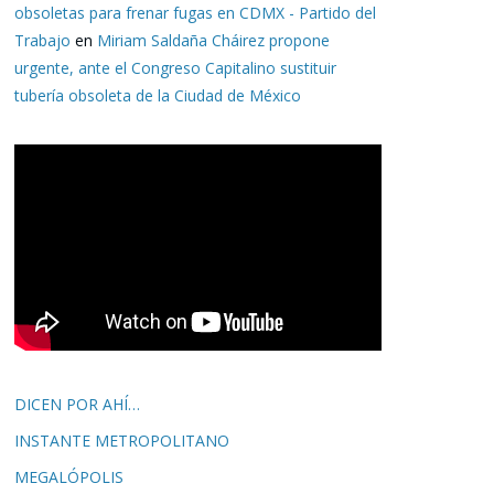
obsoletas para frenar fugas en CDMX - Partido del
Trabajo
en
Miriam Saldaña Cháirez propone
urgente, ante el Congreso Capitalino sustituir
tubería obsoleta de la Ciudad de México
DICEN POR AHÍ…
INSTANTE METROPOLITANO
MEGALÓPOLIS