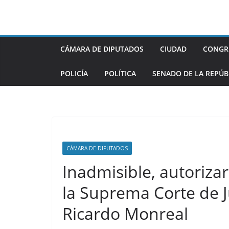
Saltar
al
contenido
CÁMARA DE DIPUTADOS
CIUDAD
CONGR
POLICÍA
POLÍTICA
SENADO DE LA REPÚB
CÁMARA DE DIPUTADOS
Inadmisible, autoriza
la Suprema Corte de Ju
Ricardo Monreal