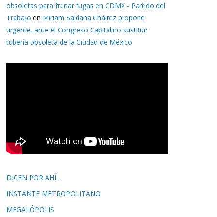
obsoletas para frenar fugas en CDMX - Partido del
Trabajo
en
Miriam Saldaña Cháirez propone
urgente, ante el Congreso Capitalino sustituir
tubería obsoleta de la Ciudad de México
DICEN POR AHÍ…
INSTANTE METROPOLITANO
MEGALÓPOLIS