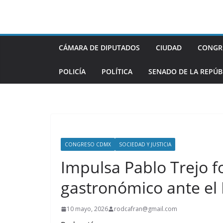
Saltar
al
contenido
CÁMARA DE DIPUTADOS
CIUDAD
CONGR
POLICÍA
POLÍTICA
SENADO DE LA REPÚB
CONGRESO CDMX
SOCIEDAD Y JUSTICIA
Impulsa Pablo Trejo f
gastronómico ante el
10 mayo, 2026
rodcafran@gmail.com