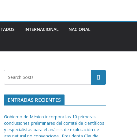
STADOS
INTERNACIONAL
NACIONAL
Buscar
ENTRADAS RECIENTES
Gobierno de México incorpora las 10 primeras
conclusiones preliminares del comité de científicos
y especialistas para el análisis de explotación de
gas natural no convencional: Presidenta Claudia