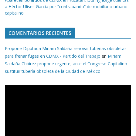
Aparecen bolardos de CDMX en Yucatán, Döring exige cuentas
a Héctor Ulises García por “contrabando” de mobiliario urbano
capitalino
COMENTARIOS RECIENTES
Propone Diputada Miriam Saldaña renovar tuberías obsoletas
para frenar fugas en CDMX - Partido del Trabajo
en
Miriam
Saldaña Cháirez propone urgente, ante el Congreso Capitalino
sustituir tubería obsoleta de la Ciudad de México