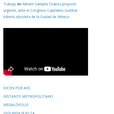
Trabajo
en
Miriam Saldaña Cháirez propone
urgente, ante el Congreso Capitalino sustituir
tubería obsoleta de la Ciudad de México
DICEN POR AHÍ…
INSTANTE METROPOLITANO
MEGALÓPOLIS
SEGUNDA VUELTA