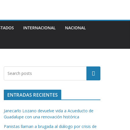
STADOS
INTERNACIONAL
NACIONAL
Buscar
ENTRADAS RECIENTES
Janecarlo Lozano devuelve vida a Acueducto de
Guadalupe con una renovación histórica
Panistas llaman a brugada al diálogo por crisis de