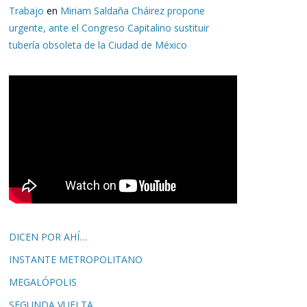
Trabajo
en
Miriam Saldaña Cháirez propone
urgente, ante el Congreso Capitalino sustituir
tubería obsoleta de la Ciudad de México
DICEN POR AHÍ…
INSTANTE METROPOLITANO
MEGALÓPOLIS
SEGUNDA VUELTA