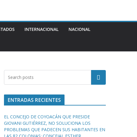
STADOS
INTERNACIONAL
NACIONAL
Buscar
ENTRADAS RECIENTES
EL CONCEJO DE COYOACÁN QUE PRESIDE
GIOVANI GUTIÉRREZ, NO SOLUCIONA LOS
PROBLEMAS QUE PADECEN SUS HABITANTES EN
LAS 82 COLONIAS: CONCEJAL ESTHER