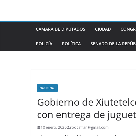
Saltar
al
contenido
CÁMARA DE DIPUTADOS
CIUDAD
CONGR
POLICÍA
POLÍTICA
SENADO DE LA REPÚB
NACIONAL
Gobierno de Xiutetelc
con entrega de juguet
10 enero, 2026
rodcafran@gmail.com