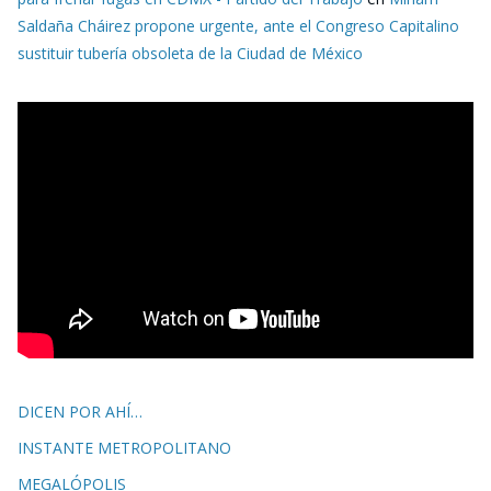
Saldaña Cháirez propone urgente, ante el Congreso Capitalino
sustituir tubería obsoleta de la Ciudad de México
DICEN POR AHÍ…
INSTANTE METROPOLITANO
MEGALÓPOLIS