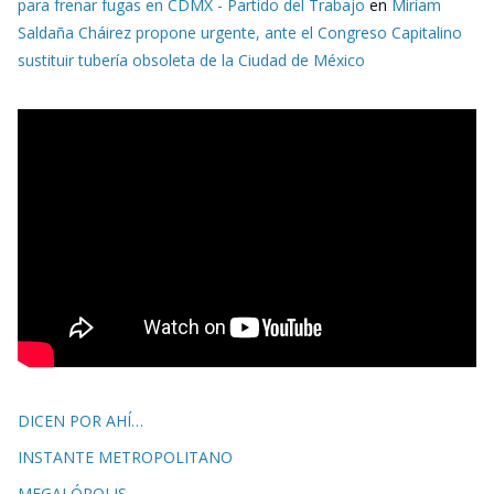
para frenar fugas en CDMX - Partido del Trabajo
en
Miriam
Saldaña Cháirez propone urgente, ante el Congreso Capitalino
sustituir tubería obsoleta de la Ciudad de México
DICEN POR AHÍ…
INSTANTE METROPOLITANO
MEGALÓPOLIS